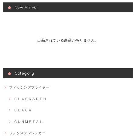
New Arrival
出品されている商品がありません。
Category
フィッシングプライヤー
ＢＬＡＣＫ＆ＲＥＤ
ＢＬＡＣＫ
ＧＵＮＭＥＴＡＬ
タングステンシンカー