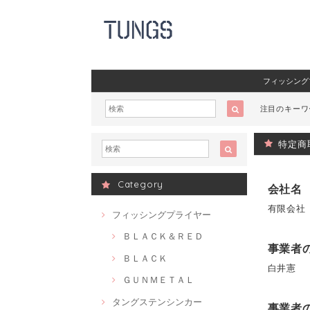
フィッシング
注目のキー
特定商
Category
会社名
有限会社
フィッシングプライヤー
ＢＬＡＣＫ＆ＲＥＤ
事業者
ＢＬＡＣＫ
白井憲
ＧＵＮＭＥＴＡＬ
タングステンシンカー
事業者