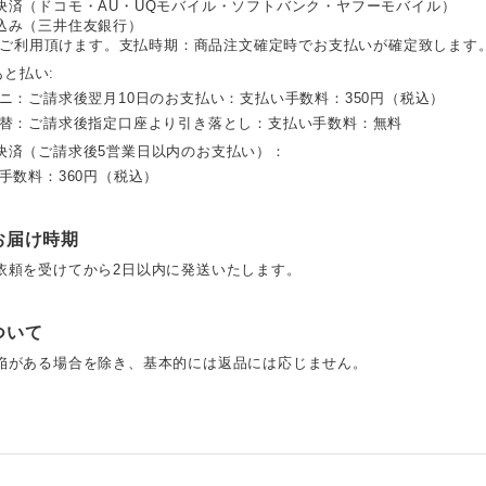
決済（ドコモ・AU・UQモバイル・ソフトバンク・ヤフーモバイル）
込み（三井住友銀行）
alがご利用頂けます。支払時期：商品注文確定時でお支払いが確定致します
 あと払い:
ビニ：ご請求後翌月10日のお支払い：支払い手数料：350円（税込）
振替：ご請求後指定口座より引き落とし：支払い手数料：無料
決済（ご請求後5営業日以内のお支払い）：
手数料：360円（税込）
お届け時期
依頼を受けてから2日以内に発送いたします。
ついて
陥がある場合を除き、基本的には返品には応じません。