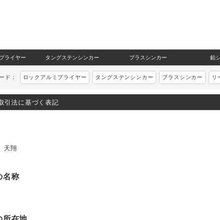
プライヤー
タングステンシンカー
ブラスシンカー
鉛
ワード：
ロックアルミプライヤー
タングステンシンカー
ブラスシンカー
リ
取引法に基づく表記
 天翔
の名称
の所在地