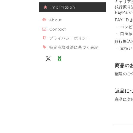
キャリア
Information
銀行振り
PayP
About
PAY ID
・ コン
Contact
・ 口座
プライバシーポリシー
銀行振込
特定商取引法に基づく表記
・ 支払い
商品の
配送のご
返品に
商品に欠